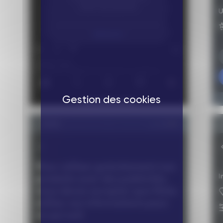
Gestion des cookies