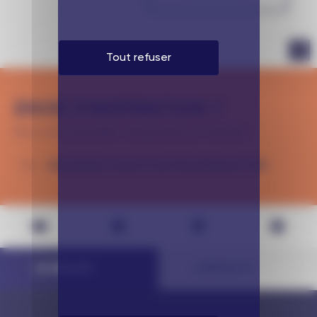
Tout refuser
ENVIE D'INSPIRATION ?
Pour votre quotidien d’aujourd’hui et demain.
INSCRIVEZ-VOUS À NOTRE NEWSLETTER
L
E
G
R
O
U
P
E
C
O
N
T
A
C
T
S