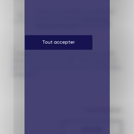
J'ai bien pris connaissance et j'accepte les
principes et modalités de
la politique de
protection des données
de l'agence WAT
Tout accepter
J'accepte de recevoir des informations sur les nouvelles
offres et services de l'agence WAT - We Are Together. Je
peux me désinscrire à tout moment via le lien présent dans
chaque email.
* Champs obligatoires