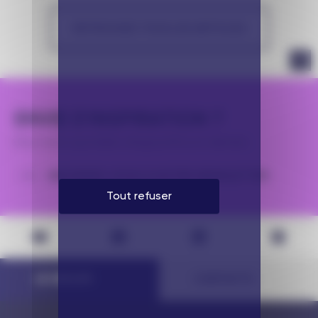
RETROUVEZ TOUS LES ARTICLES
ENVIE D'INSPIRATION ?
Pour votre quotidien d’aujourd’hui et demain.
INSCRIVEZ-VOUS À NOTRE NEWSLETTER
Tout refuser
L
E
G
R
O
U
P
E
C
O
N
T
A
C
T
S